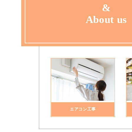
&
About us
エアコン工事